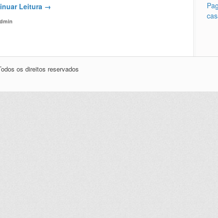
Pag
inuar Leitura →
cas
dmin
odos os direitos reservados