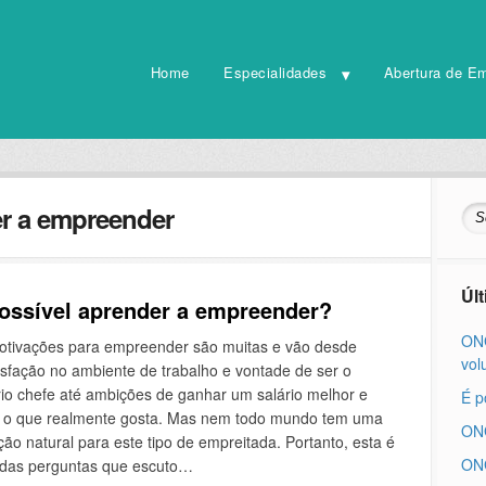
Home
Especialidades
Abertura de E
r a empreender
Úl
ossível aprender a empreender?
ONG
otivações para empreender são muitas e vão desde
vol
isfação no ambiente de trabalho e vontade de ser o
io chefe até ambições de ganhar um salário melhor e
É p
r o que realmente gosta. Mas nem todo mundo tem uma
ONG
ão natural para este tipo de empreitada. Portanto, esta é
ONG
das perguntas que escuto…