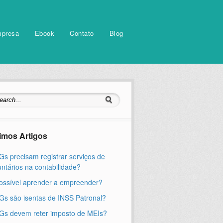
mpresa
Ebook
Contato
Blog
timos Artigos
s precisam registrar serviços de
untários na contabilidade?
ossível aprender a empreender?
s são isentas de INSS Patronal?
s devem reter imposto de MEIs?