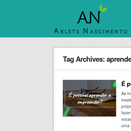
Tag Archives:
aprende
É p
As m
insat
própr
faze
vocaç
uma 