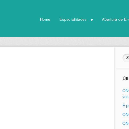
Home
Especialidades
Abertura de E
Úl
ONG
vol
É p
ONG
ONG