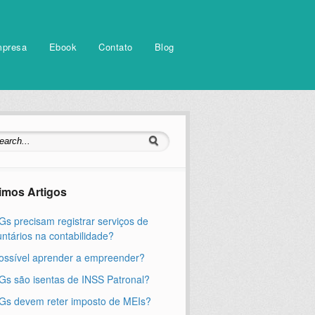
mpresa
Ebook
Contato
Blog
timos Artigos
s precisam registrar serviços de
untários na contabilidade?
ossível aprender a empreender?
s são isentas de INSS Patronal?
s devem reter imposto de MEIs?