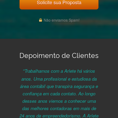
Solicite sua Proposta
Não enviamos Spam!
Depoimento de Clientes
Trabalhamos com a Arlete há vários
Conheço e trabalho com a AN
anos. Uma profissional e estudiosa da
Soluções há muitos anos (mais de 10
área contábil que transpira segurança e
anos) e posso afirmar que tenho tido
uma experiência incrível profissional e
confiança em cada contato. Ao longo
desses anos viemos a conhecer uma
pessoal. No profissional apresentam
das melhores contadoras em mais de
uma equipe 100% comprometida e
24 anos de empreendedorismo. A Arlete
engajada. Neste período,