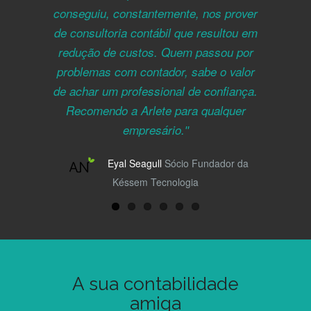
conseguiu, constantemente, nos prover
atendendo nossas três empresas,
de consultoria contábil que resultou em
Sunrise, Giro e Késsem, jamais houve
um assunto que não fosse esmiuçado e
redução de custos. Quem passou por
problemas com contador, sabe o valor
exaustivamente estudado para que
de achar um professional de confiança.
nossas empresas fossem atendidas
com profissionalismo. Já no campo
Recomendo a Arlete para qualquer
pessoal não posso deixar de mencionar
empresário.
que é muito prazeroso trabalhar com
Eyal Seagull
Sócio Fundador da
pessoas do bem e especialmente a
Késsem Tecnologia
Arlete, um ser humano fantástico.
Super indico para todos que prezam por
profissionalismo e atendimento
diferenciado.
José Clemente Méo Jr.
Silvia Vidovix
Sunrise Consultoria