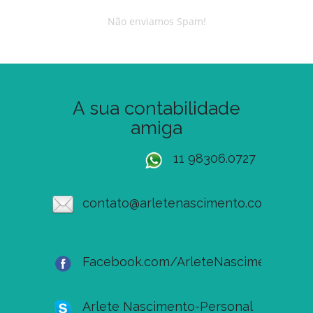
Não enviamos Spam!
A sua contabilidade
amiga
11 98306.0727
contato@arletenascimento.com.br
Facebook.com/ArleteNascimento
Arlete Nascimento-Personal