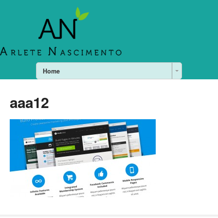
Home
aaa12