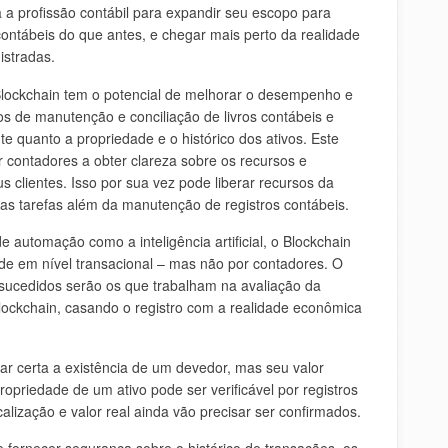
a profissão contábil para expandir seu escopo para
contábeis do que antes, e chegar mais perto da realidade
istradas.
lockchain tem o potencial de melhorar o desempenho e
os de manutenção e conciliação de livros contábeis e
te quanto a propriedade e o histórico dos ativos. Este
r contadores a obter clareza sobre os recursos e
s clientes. Isso por sua vez pode liberar recursos da
as tarefas além da manutenção de registros contábeis.
 automação como a inteligência artificial, o Blockchain
de em nível transacional – mas não por contadores. O
ucedidos serão os que trabalham na avaliação da
Blockchain, casando o registro com a realidade econômica
ar certa a existência de um devedor, mas seu valor
ropriedade de um ativo pode ser verificável por registros
alização e valor real ainda vão precisar ser confirmados.
 e fornecer segurança sobre o histórico de transações, os