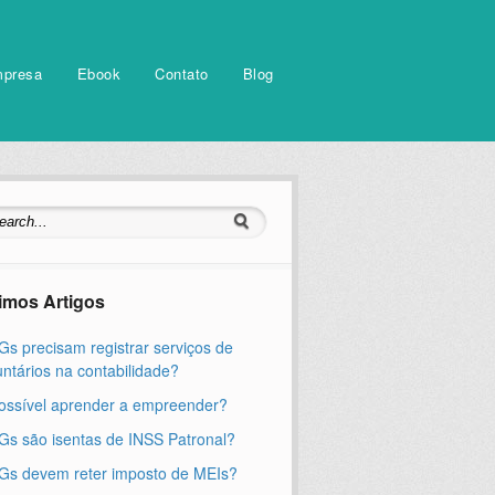
mpresa
Ebook
Contato
Blog
timos Artigos
s precisam registrar serviços de
untários na contabilidade?
ossível aprender a empreender?
s são isentas de INSS Patronal?
s devem reter imposto de MEIs?