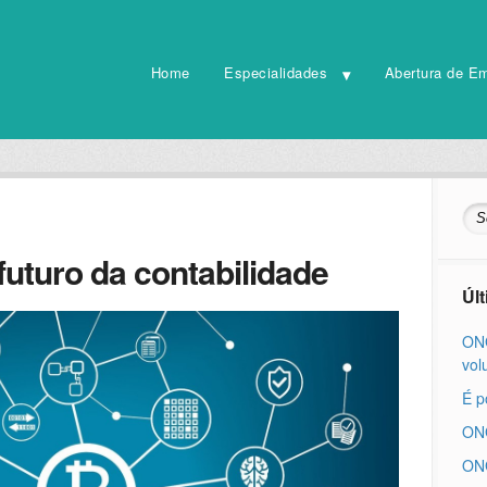
Home
Especialidades
Abertura de E
futuro da contabilidade
Úl
ONG
vol
É p
ONG
ONG