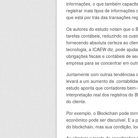
informações, o que também capacita 
registrar mais tipos de informações 
que está por trás das transações reg
Os autores do estudo notam que o B
tarefas contábeis, reduzindo os cust
fornecendo absoluta certeza ao clien
tecnologia, a ICAEW diz, pode ajuda
obrigações fiscais e contábeis de seu
empresa para se concentrar em outr
Juntamente com outras tendências de
levará a um aumento da contabilida
estudo aponta que contadores bem-s
interpretação real dos registros do 
do cliente.
Por exemplo, o Blockchain pode torn
econômico pode ser discutível. E a p
do blockchain, mas sua condição, loc
Ao eliminar a tarefa de conciliações