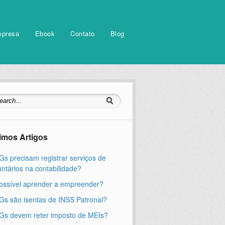
mpresa
Ebook
Contato
Blog
timos Artigos
s precisam registrar serviços de
untários na contabilidade?
ossível aprender a empreender?
s são isentas de INSS Patronal?
s devem reter imposto de MEIs?