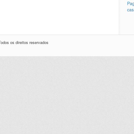
Pag
cas
odos os direitos reservados