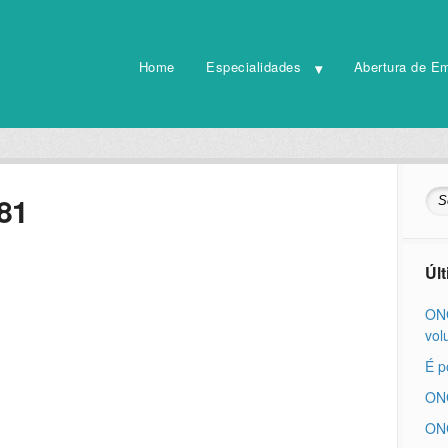
Home
Especialidades
Abertura de E
81
Úl
ONG
vol
É p
ONG
ONG