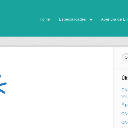
Home
Especialidades
Abertura de E
Úl
ONG
vol
É p
ONG
ONG