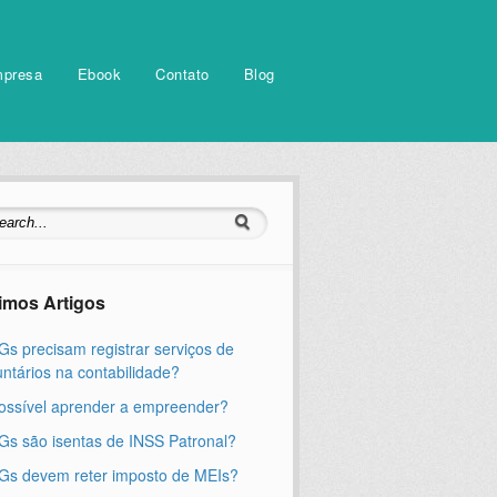
mpresa
Ebook
Contato
Blog
timos Artigos
s precisam registrar serviços de
untários na contabilidade?
ossível aprender a empreender?
s são isentas de INSS Patronal?
s devem reter imposto de MEIs?